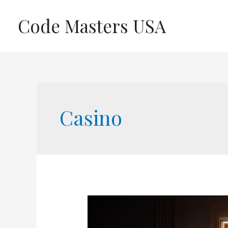
Skip
Code Masters USA
to
content
Casino