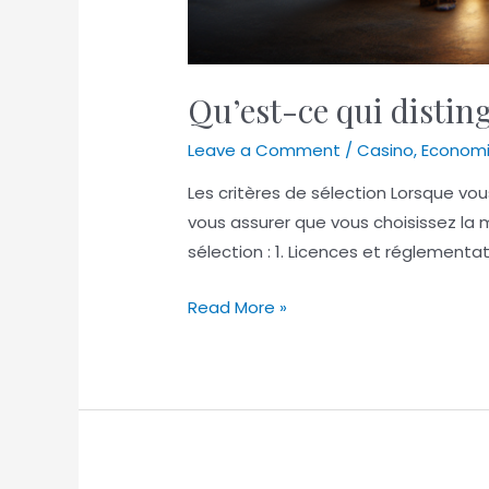
Qu’est-ce qui disting
Leave a Comment
/
Casino
,
Econom
Les critères de sélection Lorsque vou
vous assurer que vous choisissez la m
sélection : 1. Licences et réglementat
Qu’est-
Read More »
ce
qui
distingue
le
meilleur
casino