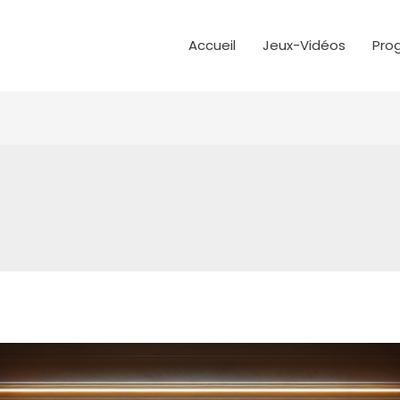
Accueil
Jeux-Vidéos
Pro