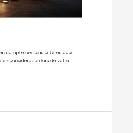
 en compte certains critères pour
e en considération lors de votre