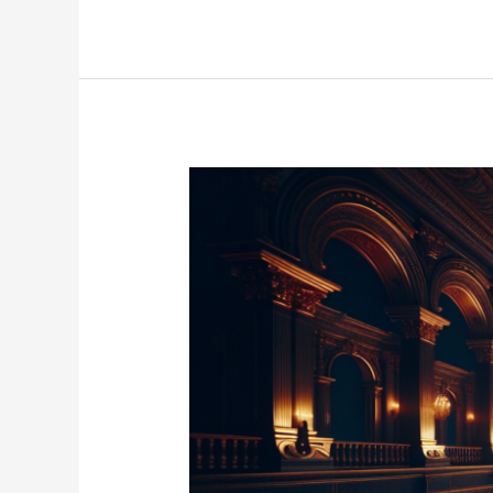
sont
les
meilleures
machines
à
sous
en
ligne
gratuites
?