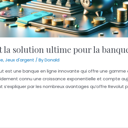
ut la solution ultime pour la banq
ie
,
Jeux d'argent
/ By
Donald
ut est une banque en ligne innovante qui offre une gamme 
idement connu une croissance exponentielle et compte aujour
t s’expliquer par les nombreux avantages qu’offre Revolut 