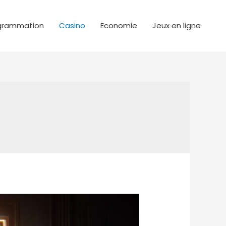
grammation
Casino
Economie
Jeux en ligne