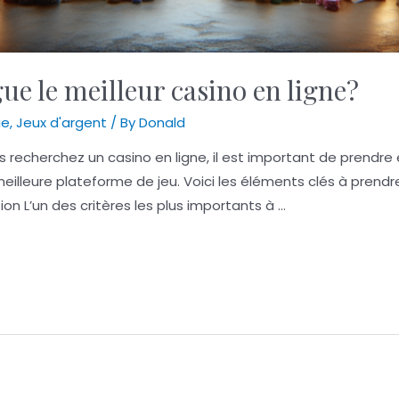
ue le meilleur casino en ligne?
ie
,
Jeux d'argent
/ By
Donald
s recherchez un casino en ligne, il est important de prendre
eilleure plateforme de jeu. Voici les éléments clés à prendr
ion L’un des critères les plus importants à …