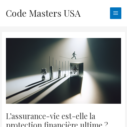
Skip
Code Masters USA
to
Main
content
Men
L’assurance-vie est-elle la
protection financière ultime ?