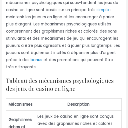
mécanismes psychologiques qui sous-tendent les jeux de
casino en ligne sont basés sur un principe très
simple
:
maintenir les joueurs en ligne et les encourager à parier
plus d’argent. Les mécanismes psychologiques utilisés
comprennent des graphismes riches et colorés, des sons
stimulants et des mécanismes de jeu qui encouragent les
joueurs à être plus agressifs et à jouer plus longtemps. Les
joueurs sont également incités à dépenser plus d’argent
grâce à des
bonus
et des promotions qui peuvent être
très attrayants.
Tableau des mécanismes psychologiques
des jeux de casino en ligne
Mécanismes
Description
Les jeux de casino en ligne sont conçus
Graphismes
avec des graphismes riches et colorés
riches et