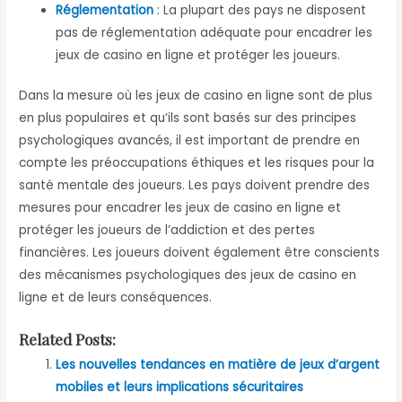
Réglementation
: La plupart des pays ne disposent
pas de réglementation adéquate pour encadrer les
jeux de casino en ligne et protéger les joueurs.
Dans la mesure où les jeux de casino en ligne sont de plus
en plus populaires et qu’ils sont basés sur des principes
psychologiques avancés, il est important de prendre en
compte les préoccupations éthiques et les risques pour la
santé mentale des joueurs. Les pays doivent prendre des
mesures pour encadrer les jeux de casino en ligne et
protéger les joueurs de l’addiction et des pertes
financières. Les joueurs doivent également être conscients
des mécanismes psychologiques des jeux de casino en
ligne et de leurs conséquences.
Related Posts:
Les nouvelles tendances en matière de jeux d’argent
mobiles et leurs implications sécuritaires