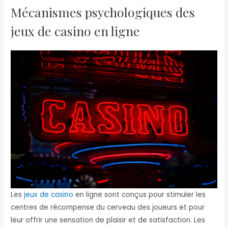
Mécanismes psychologiques des
jeux de casino en ligne
Les
jeux de casino
en ligne sont conçus pour stimuler les
centres de récompense du cerveau des joueurs et pour
leur offrir une sensation de plaisir et de satisfaction. Les