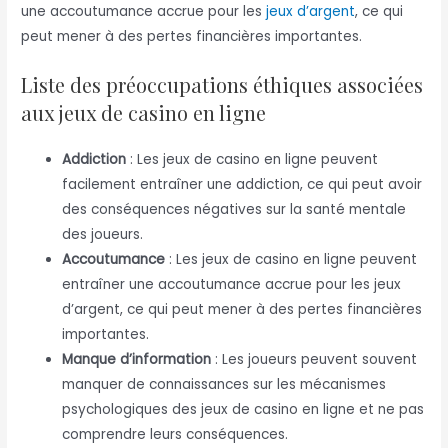
une accoutumance accrue pour les
jeux d’argent
, ce qui
peut mener à des pertes financières importantes.
Liste des préoccupations éthiques associées
aux jeux de casino en ligne
Addiction
: Les jeux de casino en ligne peuvent
facilement entraîner une addiction, ce qui peut avoir
des conséquences négatives sur la santé mentale
des joueurs.
Accoutumance
: Les jeux de casino en ligne peuvent
entraîner une accoutumance accrue pour les jeux
d’argent, ce qui peut mener à des pertes financières
importantes.
Manque d’information
: Les joueurs peuvent souvent
manquer de connaissances sur les mécanismes
psychologiques des jeux de casino en ligne et ne pas
comprendre leurs conséquences.