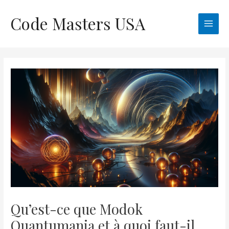
Skip
Code Masters USA
to
Main
content
Men
Qu’est-ce que Modok
Quantumania et à quoi faut-il