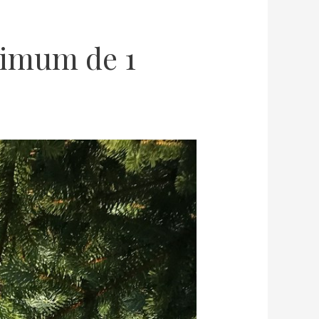
nimum de 1