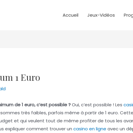
Accueil
Jeux-Vidéos
Pro
um 1 Euro
ald
imum de 1 euro, c’est possible ?
Oui, c’est possible ! Les
cas
 sommes très faibles, parfois même à partir de 1 euro. Cette
udget et qui veulent tout de même profiter de tous les ava
vous expliquer comment trouver un
casino en ligne
avec un dép