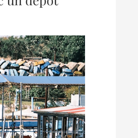
c un dépôt