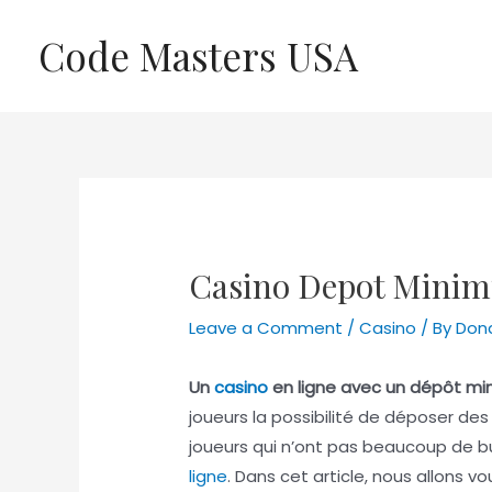
Skip
Code Masters USA
to
content
Casino Depot Minim
Leave a Comment
/
Casino
/ By
Don
Un
casino
en ligne avec un dépôt min
joueurs la possibilité de déposer des
joueurs qui n’ont pas beaucoup de b
ligne
. Dans cet article, nous allons 