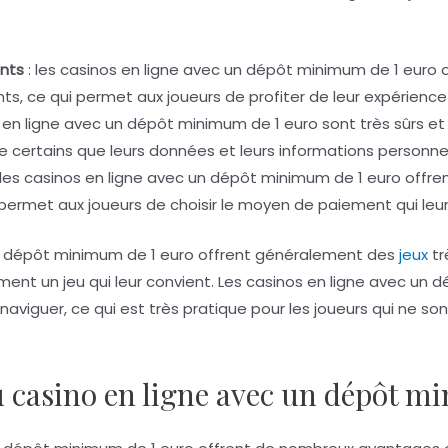
ants
: les casinos en ligne avec un dépôt minimum de 1 euro
ts, ce qui permet aux joueurs de profiter de leur expérience 
s en ligne avec un dépôt minimum de 1 euro sont très sûrs et 
tre certains que leurs données et leurs informations personn
 les casinos en ligne avec un dépôt minimum de 1 euro offr
permet aux joueurs de choisir le moyen de paiement qui leur
 un dépôt minimum de 1 euro offrent généralement des
jeux
tr
ment un jeu qui leur convient. Les casinos en ligne avec un
 naviguer, ce qui est très pratique pour les joueurs qui ne so
u casino en ligne avec un dépôt m