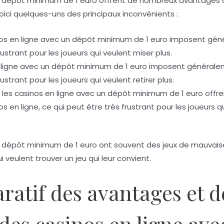
un dépôt minimum de 1 euro offrent de nombreux avantages au
ici quelques-uns des principaux inconvénients :
nos en ligne avec un dépôt minimum de 1 euro imposent gén
ustrant pour les joueurs qui veulent miser plus.
n ligne avec un dépôt minimum de 1 euro imposent généraleme
ustrant pour les joueurs qui veulent retirer plus.
: les casinos en ligne avec un dépôt minimum de 1 euro off
 en ligne, ce qui peut être très frustrant pour les joueurs q
un dépôt minimum de 1 euro ont souvent des jeux de mauvaise
i veulent trouver un jeu qui leur convient.
atif des avantages et d