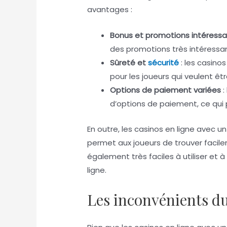
avantages :
Bonus et promotions intéress
des promotions très intéressan
Sûreté et
sécurité
: les casino
pour les joueurs qui veulent ê
Options de paiement variées
:
d’options de paiement, ce qui 
En outre, les casinos en ligne avec
permet aux joueurs de trouver facile
également très faciles à utiliser et à
ligne.
Les inconvénients d