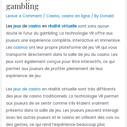
gambling
Leave a Comment
/
Casino
,
casino en ligne
/ By
Donald
Les
jeux
de
casino
en
réalité virtuelle
sont sans aucun
doute le futur du gambling. La technologie VR offre aux
joueurs une expérience complète, interactive et immersive.
Les
casinos
ont leur propre plateforme de jeu VR qui vous
transporte directement dans la salle de jeu du casino. Les
jeux sont également conçus pour être interactifs, ce qui
permet aux joueurs de profiter pleinement de leur
expérience de jeu.
Les
jeux de casino
en réalité virtuelle sont très différents
des jeux de casino traditionnels. La technologie VR permet
aux joueurs de se sentir comme s’ils étaient vraiment
présents dans la salle de jeu. Les joueurs peuvent interagir
avec les autres joueurs et le casino en utilisant des voix ou
des gestes, ce qui rend l’expérience beaucoup plus