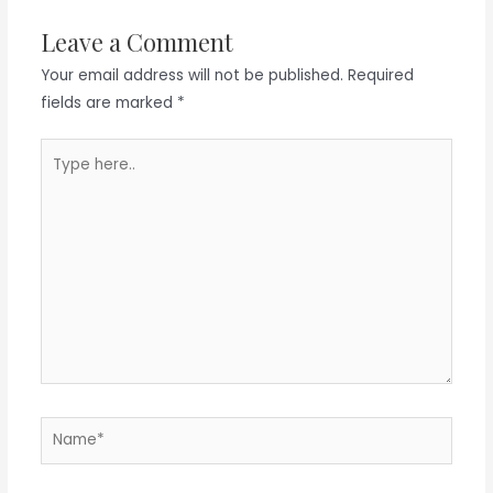
Leave a Comment
Your email address will not be published.
Required
fields are marked
*
Type
here..
Name*