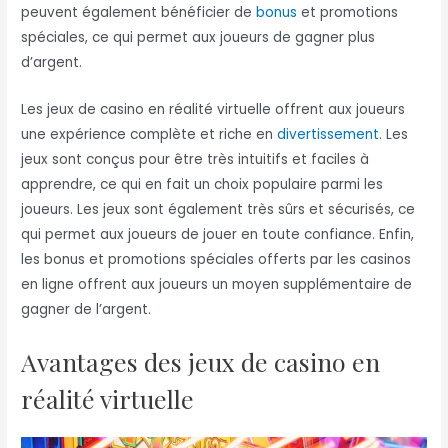
peuvent également bénéficier de
bonus
et promotions
spéciales, ce qui permet aux joueurs de gagner plus
d’argent.
Les jeux de casino en réalité virtuelle offrent aux joueurs
une expérience complète et riche en
divertissement
. Les
jeux sont conçus pour être très intuitifs et faciles à
apprendre, ce qui en fait un choix populaire parmi les
joueurs. Les jeux sont également très sûrs et sécurisés, ce
qui permet aux joueurs de jouer en toute confiance. Enfin,
les bonus et promotions spéciales offerts par les casinos
en ligne offrent aux joueurs un moyen supplémentaire de
gagner de l’argent.
Avantages des jeux de casino en
réalité virtuelle