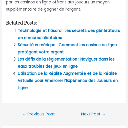
par les casinos en ligne offrent aux joueurs un moyen
supplémentaire de gagner de l’argent.
Related Posts:
Technologie et hasard : Les secrets des générateurs
de nombres aléatoires
Sécurité numérique : Comment les casinos en ligne
protègent votre argent
Les défis de la réglementation : Naviguer dans les
eaux troubles des jeux en ligne
Utilisation de la Réalité Augmentée et de la Réalité
Virtuelle pour Améliorer l’Expérience des Joueurs en
Ligne
Post
←
Previous Post
Next Post
→
navigation