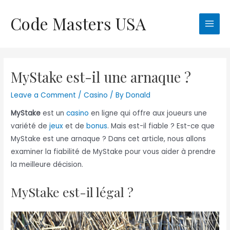
Skip
Code Masters USA
to
Main
content
Men
MyStake est-il une arnaque ?
Leave a Comment
/
Casino
/ By
Donald
MyStake
est un
casino
en ligne qui offre aux joueurs une
variété de
jeux
et de
bonus
. Mais est-il fiable ? Est-ce que
MyStake est une arnaque ? Dans cet article, nous allons
examiner la fiabilité de MyStake pour vous aider à prendre
la meilleure décision.
MyStake est-il légal ?