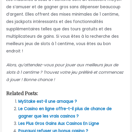
de s’amuser et de gagner gros sans dépenser beaucoup
d’argent. Elles offrent des mises minimales de 1 centime,
des jackpots intéressants et des fonctionnalités
supplémentaires telles que des tours gratuits et des
multiplicateurs de gains. Si vous êtes à la recherche des
meilleurs jeux de slots à 1 centime, vous êtes au bon
endroit !
Alors, qu’attendez-vous pour jouer aux meilleurs jeux de
slots à 1 centime ? Trouvez votre jeu préféré et commencez
à jouer ! Bonne chance !
Related Posts:
MyStake est-il une arnaque ?
Le Casino en ligne offre-t-il plus de chance de
gagner que les vrais casinos ?
Les Plus Gros Gains Aux Casinos En Ligne
Pourquoi refuser un bonus casino ?