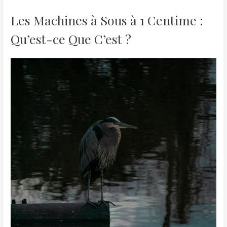
Les Machines à Sous à 1 Centime :
Qu’est-ce Que C’est ?