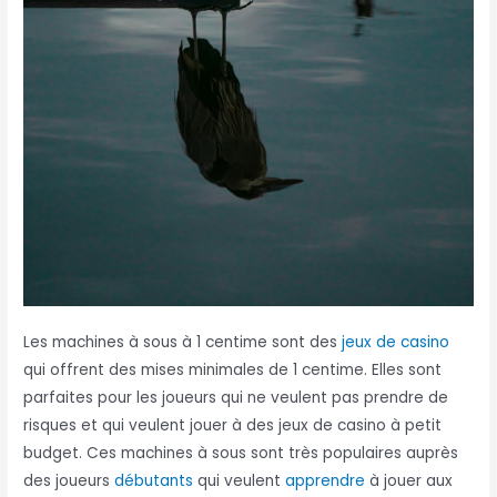
Les machines à sous à 1 centime sont des
jeux de casino
qui offrent des mises minimales de 1 centime. Elles sont
parfaites pour les joueurs qui ne veulent pas prendre de
risques et qui veulent jouer à des jeux de casino à petit
budget. Ces machines à sous sont très populaires auprès
des joueurs
débutants
qui veulent
apprendre
à jouer aux