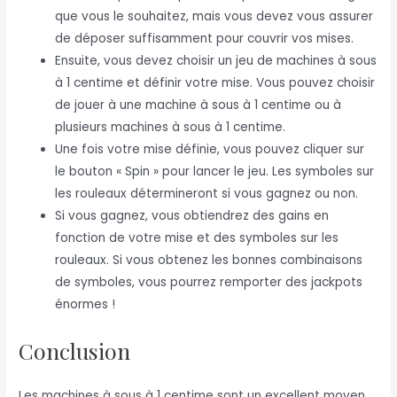
que vous le souhaitez, mais vous devez vous assurer
de déposer suffisamment pour couvrir vos mises.
Ensuite, vous devez choisir un jeu de machines à sous
à 1 centime et définir votre mise. Vous pouvez choisir
de jouer à une machine à sous à 1 centime ou à
plusieurs machines à sous à 1 centime.
Une fois votre mise définie, vous pouvez cliquer sur
le bouton « Spin » pour lancer le jeu. Les symboles sur
les rouleaux détermineront si vous gagnez ou non.
Si vous gagnez, vous obtiendrez des gains en
fonction de votre mise et des symboles sur les
rouleaux. Si vous obtenez les bonnes combinaisons
de symboles, vous pourrez remporter des jackpots
énormes !
Conclusion
Les machines à sous à 1 centime sont un excellent moyen