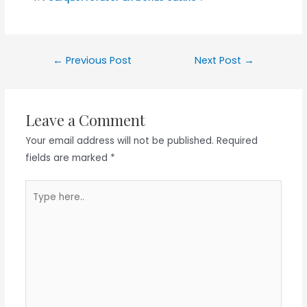
Post
←
Previous Post
Next Post
→
navigation
Leave a Comment
Your email address will not be published.
Required
fields are marked
*
Type
here..